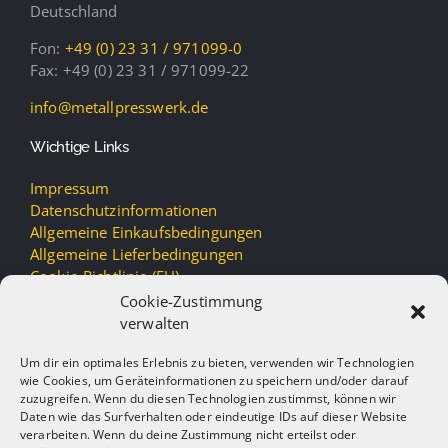
Deutschland
Fon:
+49 (0) 23 31 / 971099-0
Fax: +49 (0) 23 31 / 971099-22
info@metallpresswerk.de
Wichtige Links
Impressum
Datenschutzinformationen
Allgemeine Einkaufsbedingungen
Allgemeine Lieferbedingungen
Cookie-Richtlinie (EU)
Cookie-Zustimmung
verwalten
Um dir ein optimales Erlebnis zu bieten, verwenden wir Technologien
wie Cookies, um Geräteinformationen zu speichern und/oder darauf
zuzugreifen. Wenn du diesen Technologien zustimmst, können wir
Daten wie das Surfverhalten oder eindeutige IDs auf dieser Website
verarbeiten. Wenn du deine Zustimmung nicht erteilst oder