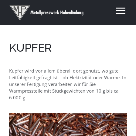
Zum
Inhalt
Tog
springen
Über uns
Nav
Karriere
KUPFER
Technologien
Werkstoffe
Produktlösungen
Kupfer wird vor allem überall dort genutzt, wo gute
Leitfähigkeit gefragt ist – ob Elektrizität oder Wärme. In
Leistungen
unserer Fertigung verarbeiten wir für Sie
Warmpressteile mit Stückgewichten von 10 g bis ca.
Kontakt
6.000 g.