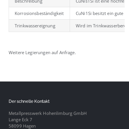
Beschreibung
CuNis1Si ist eine hochfes
Korrosionsbeständigkeit
CuNi1Si besitzt ein gute K
Trinkwassereignung
Wird im Trinkwasserberei
Weitere Legierungen auf Anfrage.
Der schnelle Kontakt
Metallpresswerk Hohenlimburg GmbH
Lange Eck 7
58099 Hagen