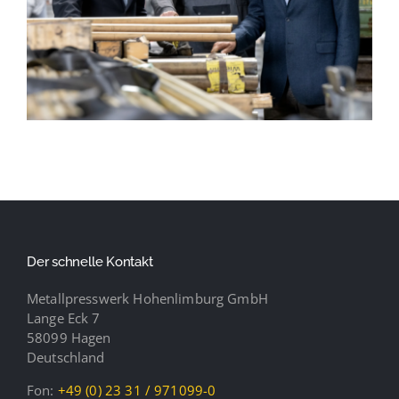
Der schnelle Kontakt
Metallpresswerk Hohenlimburg GmbH
Lange Eck 7
58099 Hagen
Deutschland
Fon:
+49 (0) 23 31 / 971099-0