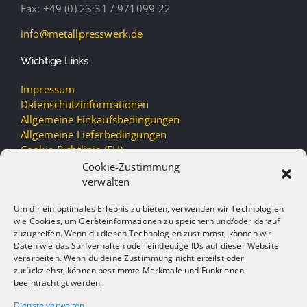
Fax: +49 (0) 23 31 / 971099-22
info@metallpresswerk.de
Wichtige Links
Impressum
Datenschutzinformationen
Allgemeine Einkaufsbedingungen
Allgemeine Lieferbedingungen
Cookie-Richtlinie (EU)
Cookie-Zustimmung
verwalten
Um dir ein optimales Erlebnis zu bieten, verwenden wir Technologien
wie Cookies, um Geräteinformationen zu speichern und/oder darauf
zuzugreifen. Wenn du diesen Technologien zustimmst, können wir
Daten wie das Surfverhalten oder eindeutige IDs auf dieser Website
verarbeiten. Wenn du deine Zustimmung nicht erteilst oder
zurückziehst, können bestimmte Merkmale und Funktionen
beeinträchtigt werden.
Dienste verwalten