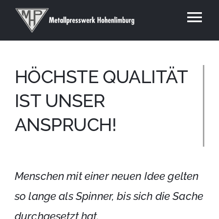
Zum
Inhalt
Tog
springen
Über uns
Nav
Karriere
HÖCHSTE QUALITÄT
Technologien
IST UNSER
Werkstoffe
Produktlösungen
ANSPRUCH!
Leistungen
Kontakt
Menschen mit einer neuen Idee gelten
so lange als Spinner, bis sich die Sache
durchgesetzt hat.